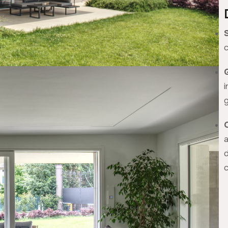
c
g
c