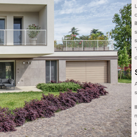
L
s
d
s
n
t
i