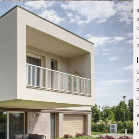
a
e
L
p
d
e
t
p